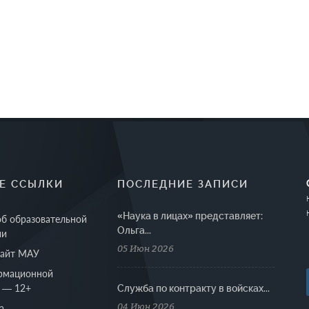
Е ССЫЛКИ
ПОСЛЕДНИЕ ЗАПИСИ
«Наука в лицах» представляет:
об образовательной
Ольга...
ии
05 Июн 2026
сайт МАУ
рмационной
 — 12+
Cлужба по контракту в войсках...
04 Июн 2026
а