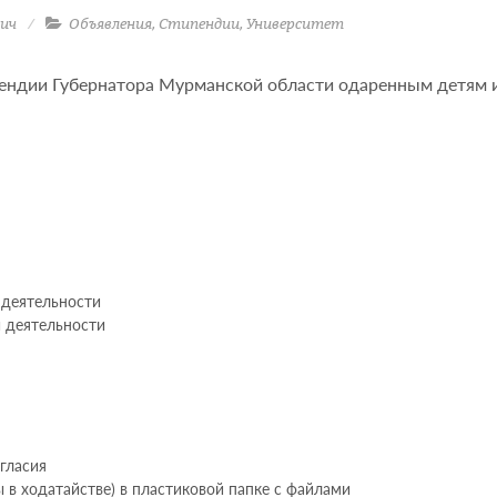
ич
Объявления
,
Стипендии
,
Университет
ендии Губернатора Мурманской области одаренным детям 
 деятельности
й деятельности
огласия
в ходатайстве) в пластиковой папке с файлами