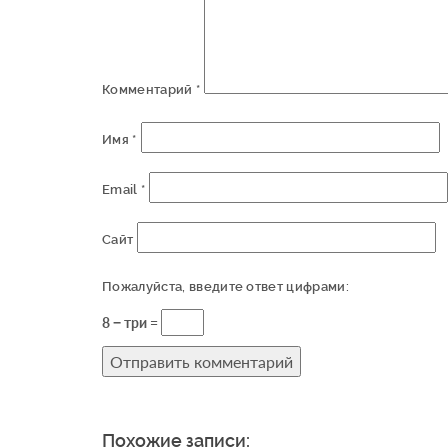
Комментарий
*
Имя
*
Email
*
Сайт
Пожалуйста, введите ответ цифрами:
8 − три =
Похожие записи: