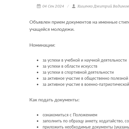
04 Сен 2024
Киценко Дмитрий Вадимов
Объявлен прием документов на именные стип
учащейся молодежи.
Номинации:
за успехи в учебной и научной деятельности
за успехи в области искусств
за успехи в спортивной деятельности
за активное участие в общественно полезной
за активное участие в военно-патриотическо
Как подать документы:
ознакомиться с Положением
заполнить по образцу анкету, ходатайство, с
приложить необходимые документы (указаны 