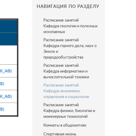
НАВИГАЦИЯ ПО РАЗДЕЛУ
Расписание занятий
Кафедра геологии и полезных
ископаемых
Расписание занятий
Кафедра горного дела, наук о
Земле и
природообустройства
Расписание занятий
иК_АФ)
Кафедра информатики и
вычислительной техники
Ф)
Расписание занятий
Кафедра экономики,
иК_АФ)
управления и социологии
Расписание занятий
Ф)
Кафедра физики, биологии и
инженерных технологий
Комнаты в общежитиях
Спортивная жизнь