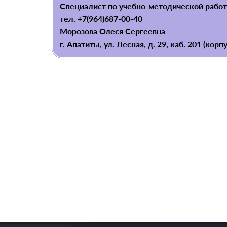
Специалист по учебно-методической рабо
тел. +7(964)687-00-40
Морозова Олеся Сергеевна
г. Апатиты, ул. Лесная, д. 29, каб. 201 (корп