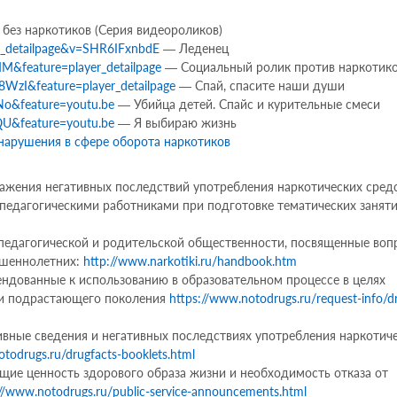
ез наркотиков (Серия видеороликов)
r_detailpage&v=SHR6IFxnbdE
— Леденец
M&feature=player_detailpage
— Социальный ролик против наркотик
zI&feature=player_detailpage
— Спай, спасите наши души
o&feature=youtu.be
— Убийца детей. Спайс и курительные смеси
U&feature=youtu.be
— Я выбираю жизнь
нарушения в сфере оборота наркотиков
ажения негативных последствий употребления наркотических сред
 педагогическими работниками при подготовке тематических заняти
едагогической и родительской общественности, посвященные воп
ршеннолетних:
http://www.narkotiki.ru/handbook.htm
ндованные к использованию в образовательном процессе в целях
ди подрастающего поколения
https://www.notodrugs.ru/request-info/dr
ные сведения и негативных последствиях употребления наркотич
todrugs.ru/drugfacts-booklets.html
ие ценность здорового образа жизни и необходимость отказа от
://www.notodrugs.ru/public-service-announcements.html