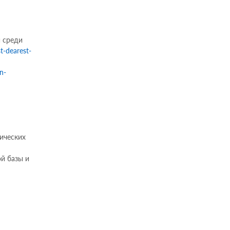
 среди
t-dearest-
-n-
ических
й базы и