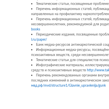
Тематические статьи, посвященные проблем
Перечень информационных статей, публикац
направленных на профилактику наркопотребле
Перечень информационных статей, публикац
несовершеннолетних, рекомендуемой для родит
books
Периодические издания, посвященные пробл
l.ru/paper/
Банк медиа-ресурсов антинаркотической со
Информационные медиа-ресурсы, посвящённы
психоактивных веществ, среди несовершеннол
Тематические статьи для специалистов псих
Инфографические материалы, иллюстрирующи
средств и психоактивных веществ
http://www.tak
Перечень рекомендованных органами внутрен
последних изменений в антинаркотическом зак
мвд.рф/mvd/structure1/Glavnie_upravlenija/gunk