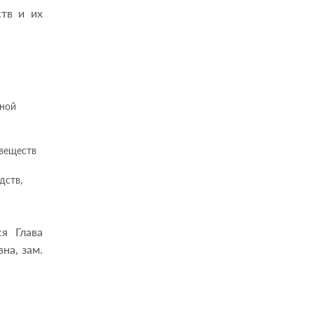
ств и их
нной
 веществ
дств,
я Глава
на, зам.