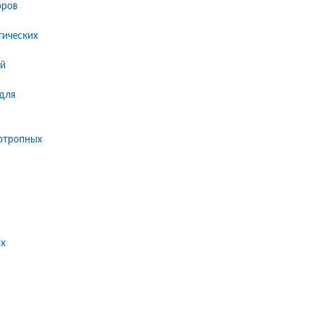
оров
тических
ой
для
хотропных
ых