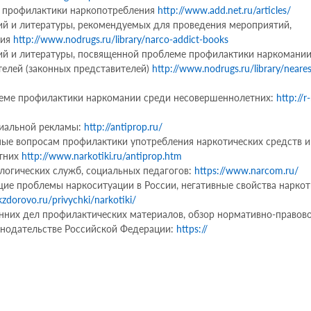
е профилактики наркопотребления
http://www.add.net.ru/articles/
ий и литературы, рекомендуемых для проведения мероприятий,
ния
http://www.nodrugs.ru/library/narco-addict-books
ий и литературы, посвященной проблеме профилактики наркомании
елей (законных представителей)
http://www.nodrugs.ru/library/neares
еме профилактики наркомании среди несовершеннолетних:
http://r
циальной рекламы:
http://antiprop.ru/
е вопросам профилактики употребления наркотических средств и
етних
http://www.narkotiki.ru/antiprop.htm
ологических служб, социальных педагогов:
https://www.narcom.ru/
е проблемы наркоситуации в России, негативные свойства наркот
zdorovo.ru/privychki/narkotiki/
них дел профилактических материалов, обзор нормативно-правово
онодательстве Российской Федерации:
https://