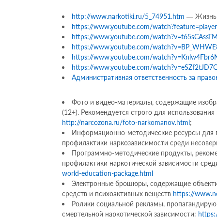
http://www.narkotiki.ru/5_74951.htm
— Жизнь б
https://www.youtube.com/watch?feature=playe
https://www.youtube.com/watch?v=t65sCAssTM
https://www.youtube.com/watch?v=BP_WHWE8W
https://www.youtube.com/watch?v=Knlw4Fbr6N
https://www.youtube.com/watch?v=eSZf2tJD7Q
Административная ответственность за право
Фото и видео-материалы, содержащие изобр
(12+). Рекомендуется строго для использования
http://narcozona.ru/foto-narkomanov.html
;
Информационно-методические ресурсы для п
профилактики наркозависимости среди несове
Программно-методические продукты, рекоме
профилактики наркотической зависимости сре
world-education-package.html
Электронные брошюры, содержащие объектив
средств и психоактивных веществ
https://www.no
Ролики социальной рекламы, пропагандирующ
смертельной наркотической зависимости:
https