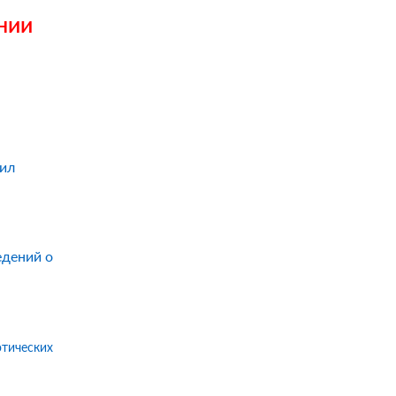
нии
ил
едений о
отических