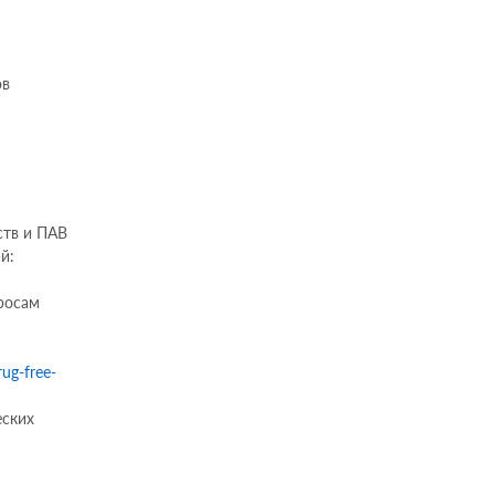
ов
ств и ПАВ
й:
росам
ug-free-
еских