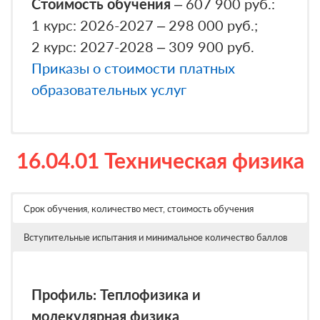
Стоимость обучения
– 607 900 руб.:
индивидуальные достижения
1 курс: 2026-2027 – 298 000 руб.;
поступающего, результаты которых
2 курс: 2027-2028 – 309 900 руб.
учитываются при приеме на обучение в
Приказы о стоимости платных
соответствии с Правилами приема
образовательных услуг
МАУ (предоставляются по усмотрению
абитуриента);
7. Документ, подтверждающий
16.04.01 Техническая физика
инвалидность или ограниченные
Вступительные испытания профильной
возможности здоровья, требующие
направленности в устной форме по
создания особых условий во время
билетам — 61 балл
Срок обучения, количество мест, стоимость обучения
проведения вступительных испытаний;
Подробнее о вступительных
Вступительные испытания и минимальное количество баллов
8. Документы, подтверждающие
испытаниях
использование права на прием в
пределах целевой квоты.
Профиль: Теплофизика и
молекулярная физика