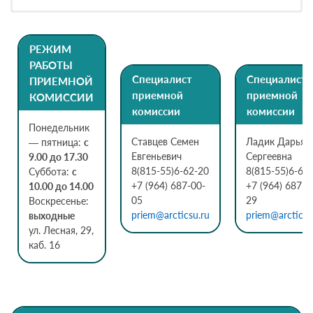
Вступительные испытания профильной
РЕЖИМ
направленности в устной форме по
РАБОТЫ
Специалист
Специалист
ПРИЕМНОЙ
билетам — 61 балл
приемной
приемной
КОМИССИИ
Подробнее о вступительных
комиссии
комиссии
испытаниях
Понедельник
Ставцев Семен
Ладик Дарья
— пятница:
с
Евгеньевич
Сергеевна
9.00 до 17.30
8(815-55)6-62-20
8(815-55)6-62
Суббота:
с
+7 (964) 687-00-
+7 (964) 687-0
10.00 до 14.00
05
29
Воскресенье:
priem@arcticsu.ru
priem@arcticsu
выходные
ул. Лесная, 29,
каб. 16