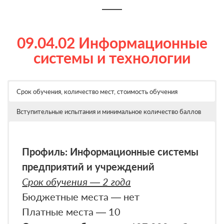
нотариально заверенным переводом;
«Поступление в вуз онлайн»
2. Документы, предоставляемые в
— через операторов почтовой связи
связи с изменением фамилии/имени
09.04.02 Информационные
(свидетельство о перемене имени,
системы и технологии
свидетельство о заключении брака);
3. Документ о предыдущем
Срок обучения, количество мест, стоимость обучения
образовании(с приложением):
— Диплом о высшем образовании;
Вступительные испытания и минимальное количество баллов
— Документ об образовании
иностранного образца с нотариально
Профиль: Информационные системы
заверенным переводом;
предприятий и учреждений
4. СНИЛС (при наличии);
Срок обучения — 2 года
5. 6 фотографий размером 3*4 с
Бюджетные места — нет
правым углом;
Платные места — 10
6. Документы, подтверждающие