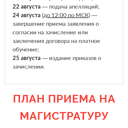
22 августа
— подача апелляций;
24 августа
(до 12:00 по МСК)
—
завершение приема заявления о
согласии на зачисление или
заключения договора на платное
обучение;
25 августа
— издание приказов о
зачислении.
ПЛАН ПРИЕМА НА
Перечень документов необходимых
Способы подачи документов
Прием лиц с ОВЗ
Бланки заявлений и образцы их
для поступления
— Лично в приемную комиссию — г.
Целевое обучение
заполнения
МАГИСТРАТУРУ
1. Паспорт РФ/Паспорт гражданина
Апатиты, ул. Лесная, 29
Индивидуальные достижения
Бланк договора на оказание платных
иностранного государства с
— Дистанционно через сервис
образовательных услуг