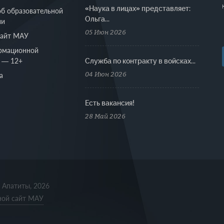
«Наука в лицах» представляет:
об образовательной
Ольга...
ии
05 Июн 2026
сайт МАУ
рмационной
 — 12+
Cлужба по контракту в войсках...
04 Июн 2026
а
Есть вакансия!
28 Май 2026
. Апатиты, 2026
ной сайт МАУ