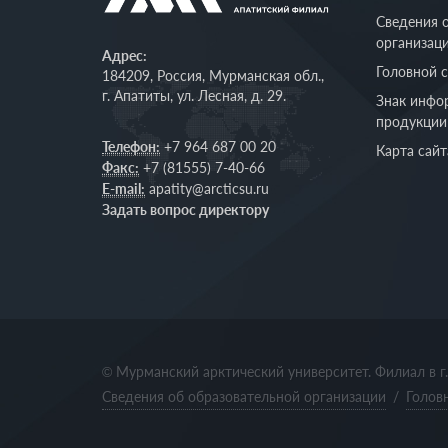
Сведения 
организац
Адрес:
Головной 
184209, Россия, Мурманская обл.,
г. Апатиты, ул. Лесная, д. 29.
Знак инфо
продукции
Телефон:
+7 964 687 00 20
Карта сайт
Факс:
+7 (81555) 7-40-66
E-mail:
apatity@arcticsu.ru
Задать вопрос директору
© Мурманский арктический университет. Филиал в г
Сведения об образовательной организации
/
Голов