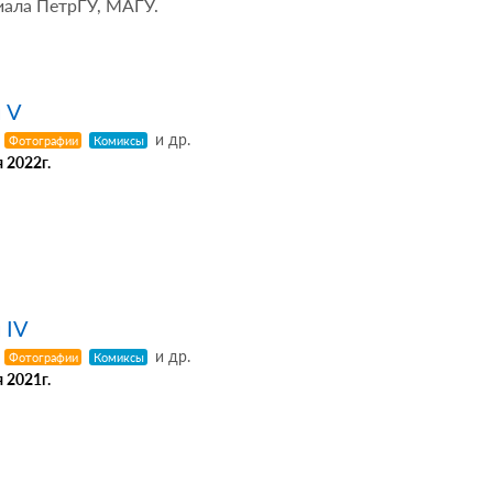
иала ПетрГУ, МАГУ.
 V
и др.
Фотографии
Комиксы
 2022г.
 IV
и др.
Фотографии
Комиксы
 2021г.