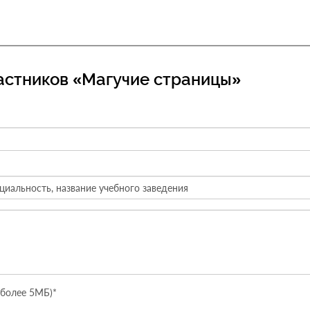
астников «Магучие страницы»
е более 5МБ)*