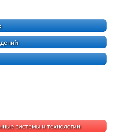
х
ждений
ные системы и технологии