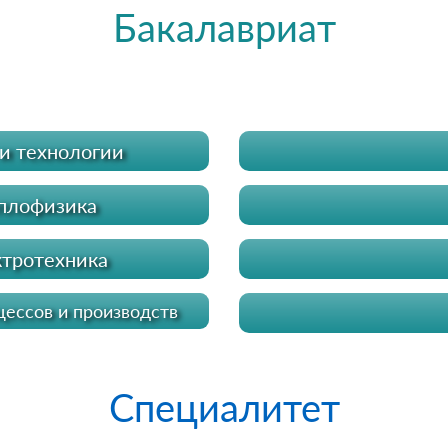
Бакалавриат
и технологии
еплофизика
ктротехника
цессов и производств
Специалитет