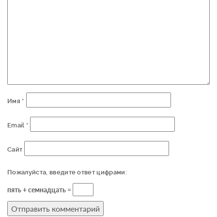
Имя
*
Email
*
Сайт
Пожалуйста, введите ответ цифрами:
пять + семнадцать =