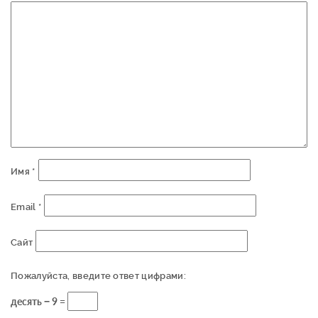
Имя
*
Email
*
Сайт
Пожалуйста, введите ответ цифрами:
десять − 9 =