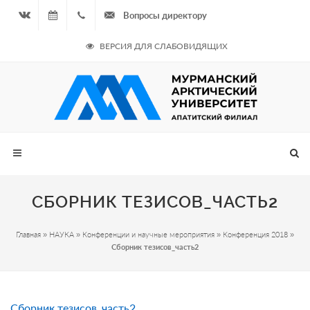
Вопросы директору
Вконтакте
06.08.2026
+7
ВЕРСИЯ ДЛЯ СЛАБОВИДЯЩИХ
- Чётная
964
неделя
687
00 20
СБОРНИК ТЕЗИСОВ_ЧАСТЬ2
Главная
»
НАУКА
»
Конференции и научные мероприятия
»
Конференция 2018
»
Сборник тезисов_часть2
Сборник тезисов_часть2