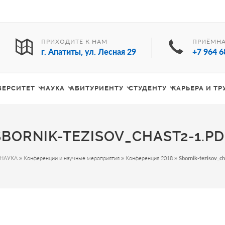
ПРИХОДИТЕ К НАМ
ПРИЁМНА
г. Апатиты, ул. Лесная 29
+7 964 6
ВЕРСИТЕТ
НАУКА
АБИТУРИЕНТУ
СТУДЕНТУ
КАРЬЕРА И Т
SBORNIK-TEZISOV_CHAST2-1.PD
НАУКА
»
Конференции и научные мероприятия
»
Конференция 2018
»
Sbornik-tezisov_ch