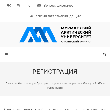
Вопросы директору
Вконтакте
07.08.2026
+7
ВЕРСИЯ ДЛЯ СЛАБОВИДЯЩИХ
- Чётная
964
неделя
687
00 20
РЕГИСТРАЦИЯ
Главная
»
Абитуриенту
»
Профориентационные мероприятия
»
Формула МАГУ
»
Регистрация
Для того. чтобы подать заявку на участие в конкурсе