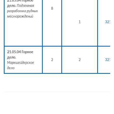
21.05.04 Горное
дело.
Подземная
8
разработка рудных
месторождений
1
3217
21.05.04 Горное
дело.
2
2
3215
Маркшейдерское
дело