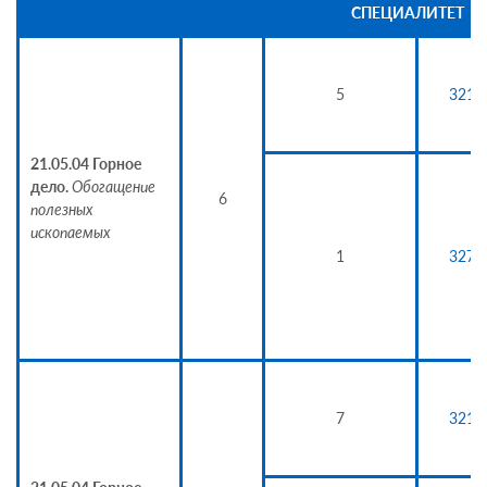
СПЕЦИАЛИТЕТ
5
3215
21.05.04 Горное
дело.
Обогащение
6
полезных
ископаемых
1
3274
7
3215