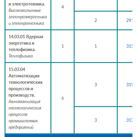
и электротехника.
4
Высоковольтные
электроэнергетика
2
2919
и электротехника
14.03.01 Ядерная
энергетика и
1
1
3152
теплофизика.
Теплофизика
15.03.04
Автоматизация
технологических
3
3194
процессов и
производств.
6
Автоматизация
технологических
процессов
3
3136
промышленных
предприятий