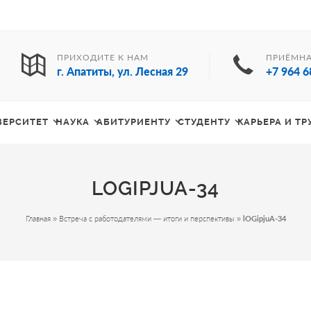
ПРИХОДИТЕ К НАМ
ПРИЁМНА
г. Апатиты, ул. Лесная 29
+7 964 6
ВЕРСИТЕТ
НАУКА
АБИТУРИЕНТУ
СТУДЕНТУ
КАРЬЕРА И Т
LOGIPJUA-34
Главная
»
Встреча с работодателями — итоги и перспективы
»
lOGipjuA-34