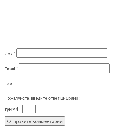
Имя
*
Email
*
Сайт
Пожалуйста, введите ответ цифрами:
три × 4 =