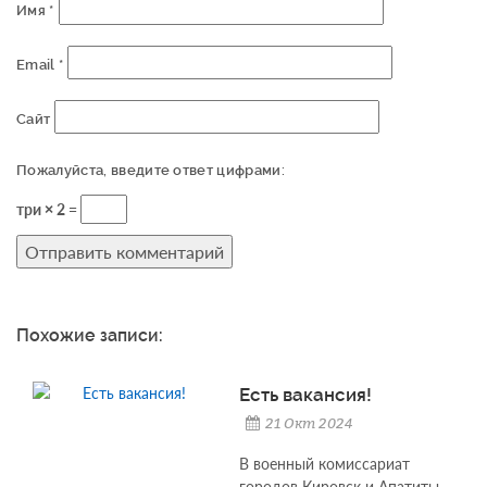
Имя
*
Email
*
Сайт
Пожалуйста, введите ответ цифрами:
три × 2 =
Похожие записи:
Есть вакансия!
21 Окт 2024
В военный комиссариат
городов Кировск и Апатиты