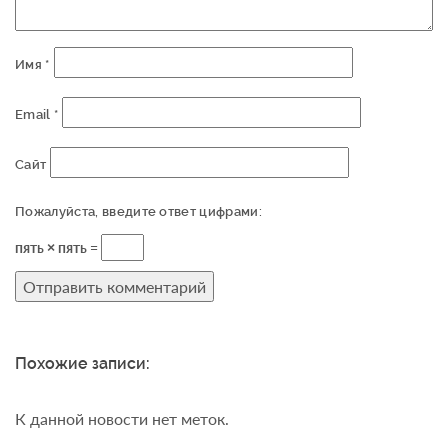
Имя
*
Email
*
Сайт
Пожалуйста, введите ответ цифрами:
пять × пять =
Похожие записи:
К данной новости нет меток.