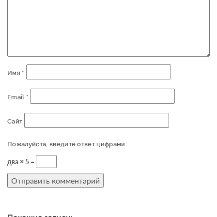
Имя
*
Email
*
Сайт
Пожалуйста, введите ответ цифрами:
два × 5 =