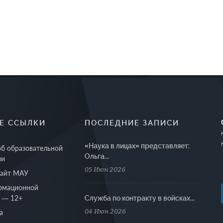
Е ССЫЛКИ
ПОСЛЕДНИЕ ЗАПИСИ
«Наука в лицах» представляет:
об образовательной
Ольга...
ии
05 Июн 2026
сайт МАУ
рмационной
 — 12+
Cлужба по контракту в войсках...
04 Июн 2026
а