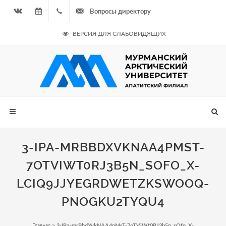
Вопросы директору
Вконтакте
10.08.2026
+7
ВЕРСИЯ ДЛЯ СЛАБОВИДЯЩИХ
- Нечётная
964
неделя
687
00 20
3-IPA-MRBBDXVKNAA4PMST-
7OTVIWT0RJ3B5N_SOFO_X-
LCIQ9JJYEGRDWETZKSWOOQ-
PNOGKU2TYQU4
Главная
»
3-IPa-mrBbdXvkNAA4pMsT-7oTViWt0RJ3b5n_sOfo_X-