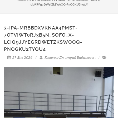
lciq9jJYegrDWetZkSWoOQ-PnOGKU2tyqU4
3-IPA-MRBBDXVKNAA4PMST-
7OTVIWT0RJ3B5N_SOFO_X-
LCIQ9JJYEGRDWETZKSWOOQ-
PNOGKU2TYQU4
27 Янв 2026
Киценко Дмитрий Вадимович