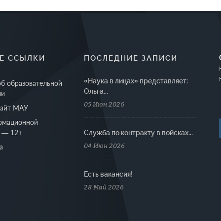
Е ССЫЛКИ
ПОСЛЕДНИЕ ЗАПИСИ
«Наука в лицах» представляет:
об образовательной
Ольга...
ии
05 Июн 2026
сайт МАУ
рмационной
 — 12+
Cлужба по контракту в войсках...
04 Июн 2026
а
Есть вакансия!
28 Май 2026