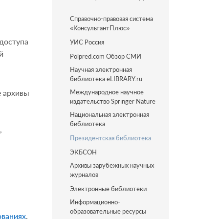
Справочно-правовая система
«КонсультантПлюс»
 доступа
УИС Россия
й
Polpred.com Обзор СМИ
Научная электронная
библиотека eLIBRARY.ru
е архивы
Международное научное
издательство Springer Nature
Национальная электронная
библиотека
,
Президентская библиотека
ЭКБСОН
Архивы зарубежных научных
журналов
Электронные библиотеки
Информационно-
образовательные ресурсы
ованиях
.