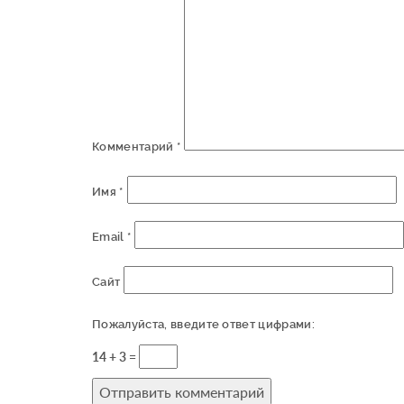
Комментарий
*
Имя
*
Email
*
Сайт
Пожалуйста, введите ответ цифрами:
14 + 3 =