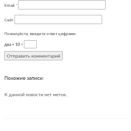
Email
*
Сайт
Пожалуйста, введите ответ цифрами:
два + 10 =
Похожие записи:
К данной новости нет меток.