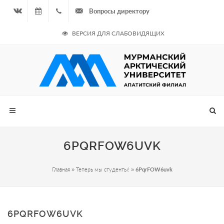
Вопросы директору
Вконтакте
08.08.2026
+7
ВЕРСИЯ ДЛЯ СЛАБОВИДЯЩИХ
- Чётная
964
неделя
687
00 20
6PQRFOW6UVK
Главная
»
Теперь мы студенты!
»
6PqrFOW6uvk
6PQRFOW6UVK