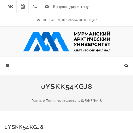
Вопросы директору
Вконтакте
09.08.2026
+7
ВЕРСИЯ ДЛЯ СЛАБОВИДЯЩИХ
- Чётная
964
неделя
687
00 20
0YSKK54KGJ8
Главная
»
Теперь мы студенты!
»
0ySkK54KgJ8
0YSKK54KGJ8