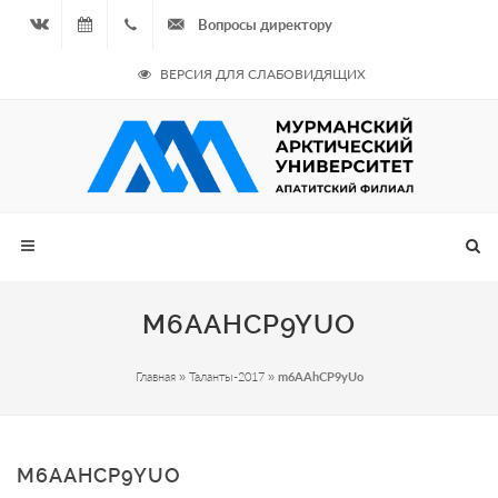
Вопросы директору
Вконтакте
09.08.2026
+7
ВЕРСИЯ ДЛЯ СЛАБОВИДЯЩИХ
- Чётная
964
неделя
687
00 20
M6AAHCP9YUO
Главная
»
Таланты-2017
»
m6AAhCP9yUo
M6AAHCP9YUO