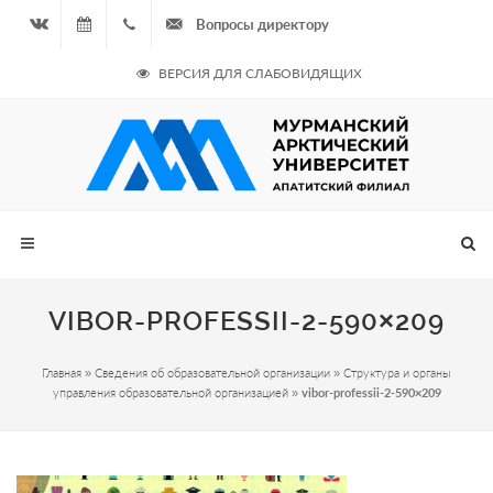
Вопросы директору
Вконтакте
06.08.2026
+7
ВЕРСИЯ ДЛЯ СЛАБОВИДЯЩИХ
- Чётная
964
неделя
687
00 20
VIBOR-PROFESSII-2-590×209
Главная
»
Сведения об образовательной организации
»
Структура и органы
управления образовательной организацией
»
vibor-professii-2-590×209