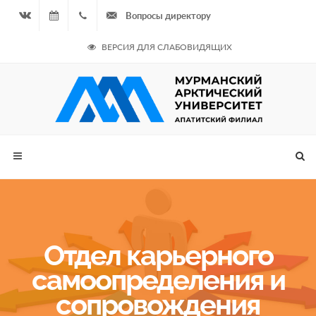
Вопросы директору
Вконтакте
06.08.2026
+7
ВЕРСИЯ ДЛЯ СЛАБОВИДЯЩИХ
- Чётная
964
неделя
687
00 20
Отдел карьерного
самоопределения и
сопровождения