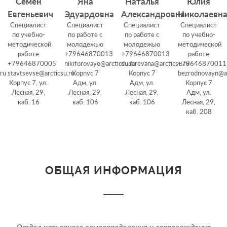
Семен
Яна
Наталья
Юлия
Евгеньевич
Эдуардовна
Александровна
Николаевн
Специалист
Специалист
Специалист
Специалист
по учебно-
по работе с
по работе с
по учебно-
методической
молодежью
молодежью
методической
работе
+79646870013
+79646870013
работе
+79646870005
nikiforovaye@arcticsu.ru
dudarevana@arcticsu.ru
+79646870011
.ru
stavtsevse@arcticsu.ru
Корпус 7
Корпус 7
bezrodnovayn@ar
Корпус 7, ул.
Адм, ул.
Адм, ул.
Корпус 7
Лесная, 29,
Лесная, 29,
Лесная, 29,
Адм, ул.
каб. 16
каб. 106
каб. 106
Лесная, 29,
каб. 208
ОБЩАЯ ИНФОРМАЦИЯ
Отдел карьерного самоопределения и сопровождения