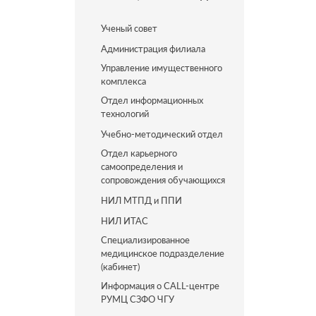
Ученый совет
Администрация филиала
Управление имущественного
комплекса
Отдел информационных
технологий
Учебно-методический отдел
Отдел карьерного
самоопределения и
сопровождения обучающихся
НИЛ МТПД и ППИ
НИЛ ИТАС
Специализированное
медицинское подразделение
(кабинет)
Информация о CALL-центре
РУМЦ СЗФО ЧГУ