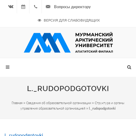
Вопросы директору
Вконтакте
08.08.2026
+7
ВЕРСИЯ ДЛЯ СЛАБОВИДЯЩИХ
- Чётная
964
неделя
687
00 20
L._RUDOPODGOTOVKI
Главная
»
Сведения об образовательной организации
»
Структура и органы
управления образовательной организацией
»
l._rudopodgotovki
l._rudopodgotovki