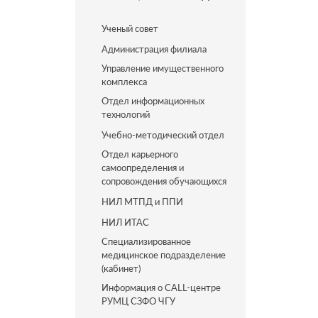
Ученый совет
Администрация филиала
Управление имущественного
комплекса
Отдел информационных
технологий
Учебно-методический отдел
Отдел карьерного
самоопределения и
сопровождения обучающихся
НИЛ МТПД и ППИ
НИЛ ИТАС
Специализированное
медицинское подразделение
(кабинет)
Информация о CALL-центре
РУМЦ СЗФО ЧГУ