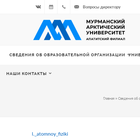
Вопросы директору
Вконтакте
07.08.2026
+7
- Чётная
964
неделя
687
СВЕДЕНИЯ ОБ ОБРАЗОВАТЕЛЬНОЙ ОРГАНИЗАЦИИ
УНИ
00 20
НАШИ КОНТАКТЫ
Главная
»
Сведения об 
l._atomnoy_fiziki