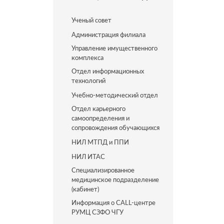
Ученый совет
Администрация филиала
Управление имущественного
комплекса
Отдел информационных
технологий
Учебно-методический отдел
Отдел карьерного
самоопределения и
сопровождения обучающихся
НИЛ МТПД и ППИ
НИЛ ИТАС
Специализированное
медицинское подразделение
(кабинет)
Информация о CALL-центре
РУМЦ СЗФО ЧГУ