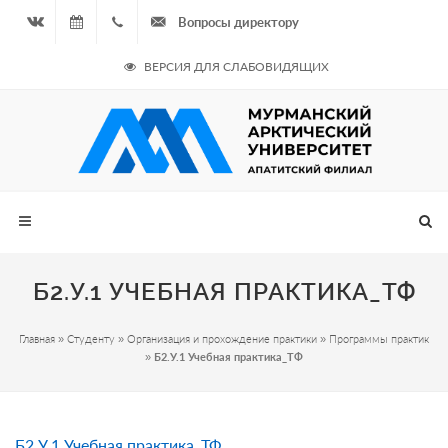
Вопросы директору
Вконтакте
08.08.2026
+7
ВЕРСИЯ ДЛЯ СЛАБОВИДЯЩИХ
- Чётная
964
неделя
687
00 20
Б2.У.1 УЧЕБНАЯ ПРАКТИКА_ТФ
Главная
»
Студенту
»
Организация и прохождение практики
»
Программы практик
»
Б2.У.1 Учебная практика_ТФ
Б2.У.1 Учебная практика_ТФ