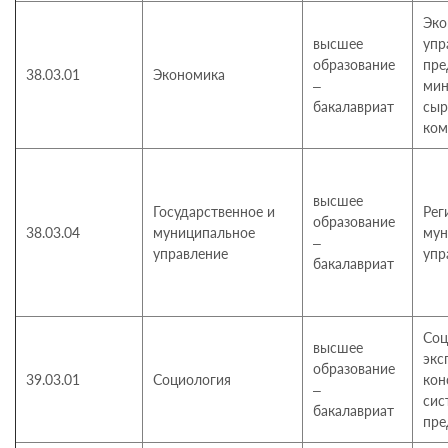
Эко
высшее
упр
образование
пре
38.03.01
Экономика
–
мин
бакалавриат
сыр
ком
высшее
Государственное и
Рег
образование
38.03.04
муниципальное
мун
–
управление
упр
бакалавриат
Соц
высшее
экс
образование
39.03.01
Социология
кон
–
сис
бакалавриат
пре