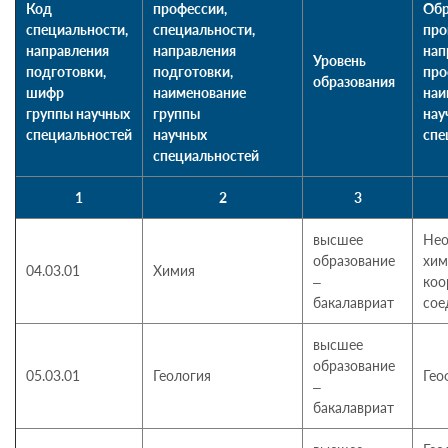
Код
профессии,
Обр
специальности,
специальности,
про
направления
направления
нап
Уровень
подготовки,
подготовки,
про
образования
шифр
наименование
наи
группы научных
группы
нау
специальностей
научных
спе
специальностей
1
2
3
высшее
Нео
образование
хим
04.03.01
Химия
–
коо
бакалавриат
сое
высшее
образование
05.03.01
Геология
Гео
–
бакалавриат