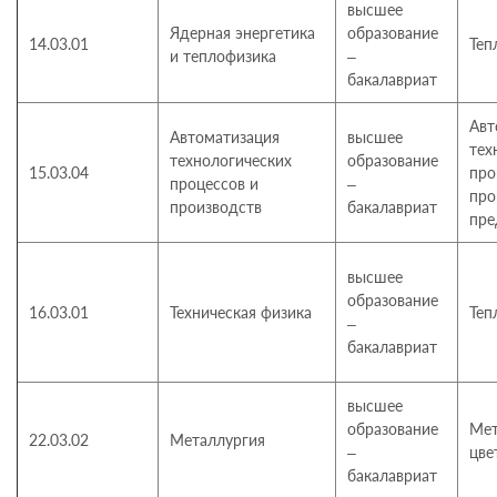
высшее
Ядерная энергетика
образование
14.03.01
Теп
и теплофизика
–
бакалавриат
Авт
Автоматизация
высшее
тех
технологических
образование
15.03.04
про
процессов и
–
пр
производств
бакалавриат
пре
высшее
образование
16.03.01
Техническая физика
Теп
–
бакалавриат
высшее
образование
Мет
22.03.02
Металлургия
–
цве
бакалавриат