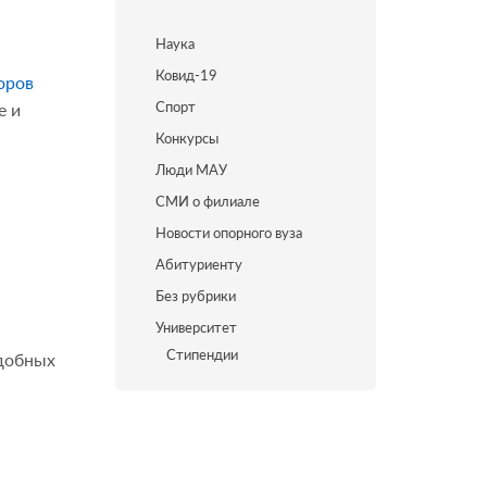
Наука
Ковид-19
оров
Спорт
е и
Конкурсы
Люди МАУ
СМИ о филиале
Новости опорного вуза
Абитуриенту
Без рубрики
Университет
Стипендии
одобных