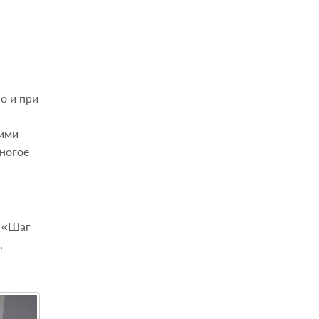
о и при
кими
многое
е «Шаг
,