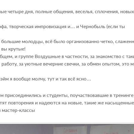
ые четыре дня, полные общения, веселья, сплочения, новых
а, творческая импровизация и… и Чернобыль (если ты
большие молодцы, всё было организованно четко, слаженн
 вы крутые!
общем, и группе Воздушные в частности, за знакомство с та
аботу, за уютные вечерние свечки, за обмен опытом, это 
йм я вообще молчу, тут и так всё ясно…
м присоединились и студенты, поучаствовавшие в тренинг
отят повторения и надеются на новые, такие же насыщенные
и мастер-классы