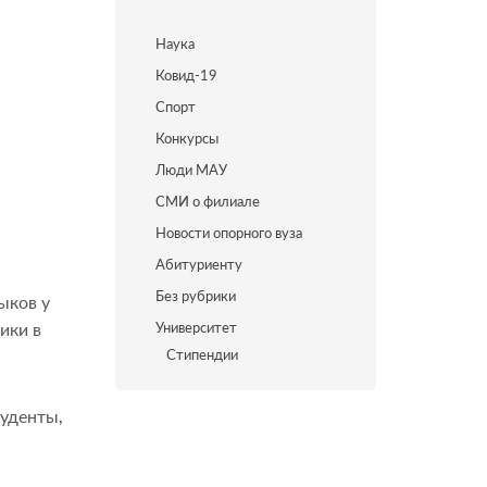
Наука
Ковид-19
Спорт
Конкурсы
Люди МАУ
СМИ о филиале
Новости опорного вуза
Абитуриенту
Без рубрики
ыков у
ики в
Университет
Стипендии
туденты,