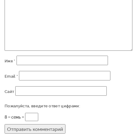
Имя
*
Email
*
Сайт
Пожалуйста, введите ответ цифрами:
8 − семь =