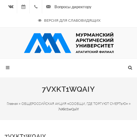
Вопросы директору
Вконтакте
08.08.2026
+7
ВЕРСИЯ ДЛЯ СЛАБОВИДЯЩИХ
- Чётная
964
неделя
687
00 20
7VXKT1WQAIY
Главная
»
ОБЩЕРОССИЙСКАЯ АКЦИЯ «СООБЩИ, ГДЕ ТОРГУЮТ СМЕРТЬЮ»
»
7vXkt1wQaiY
7VXKT1WQAIY