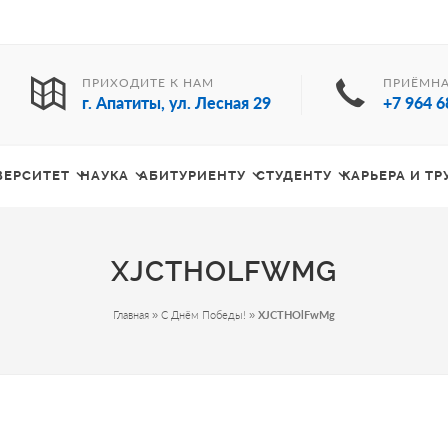
ПРИХОДИТЕ К НАМ
ПРИЁМНА
г. Апатиты, ул. Лесная 29
+7 964 6
ВЕРСИТЕТ
НАУКА
АБИТУРИЕНТУ
СТУДЕНТУ
КАРЬЕРА И Т
XJCTHOLFWMG
Главная
»
С Днём Победы!
»
XJCTHOlFwMg