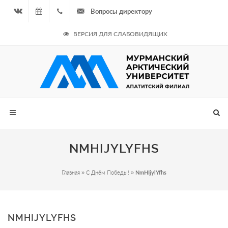
Вопросы директору
Вконтакте
09.08.2026
+7
ВЕРСИЯ ДЛЯ СЛАБОВИДЯЩИХ
- Чётная
964
неделя
687
00 20
NMHIJYLYFHS
Главная
»
С Днём Победы!
»
NmHIjylYfhs
NMHIJYLYFHS