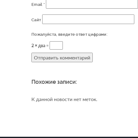
Email
*
Сайт
Пожалуйста, введите ответ цифрами:
2 × два =
Похожие записи:
К данной новости нет меток.