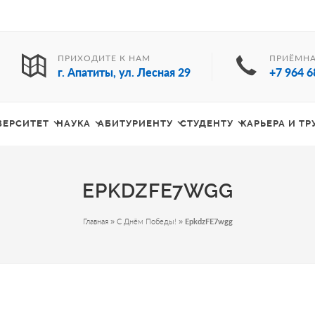
ПРИХОДИТЕ К НАМ
ПРИЁМНА
г. Апатиты, ул. Лесная 29
+7 964 6
ВЕРСИТЕТ
НАУКА
АБИТУРИЕНТУ
СТУДЕНТУ
КАРЬЕРА И Т
EPKDZFE7WGG
Главная
»
С Днём Победы!
»
EpkdzFE7wgg