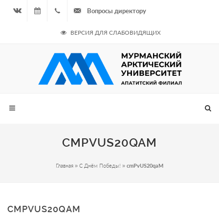
Вопросы директору
Вконтакте
07.08.2026
+7
ВЕРСИЯ ДЛЯ СЛАБОВИДЯЩИХ
- Чётная
964
неделя
687
00 20
CMPVUS20QAM
Главная
»
С Днём Победы!
»
cmPvUS20qaM
CMPVUS20QAM