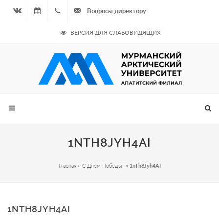
Вопросы директору
Вконтакте
08.08.2026
+7
ВЕРСИЯ ДЛЯ СЛАБОВИДЯЩИХ
- Чётная
964
неделя
687
00 20
1NTH8JYH4AI
Главная
»
С Днём Победы!
»
1nTh8Jyh4AI
1NTH8JYH4AI