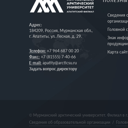
ПОЛЕЗНЫ
Сведения 
организац
Адрес:
Головной 
184209, Россия, Мурманская обл.,
г. Апатиты, ул. Лесная, д. 29.
Знак инфо
продукции
Телефон:
+7 964 687 00 20
Карта сайт
Факс:
+7 (81555) 7-40-66
E-mail:
apatity@arcticsu.ru
Задать вопрос директору
© Мурманский арктический университет. Филиал в г
Сведения об образовательной организации
/
Голов