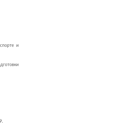
аспорте и
одготовки
9.