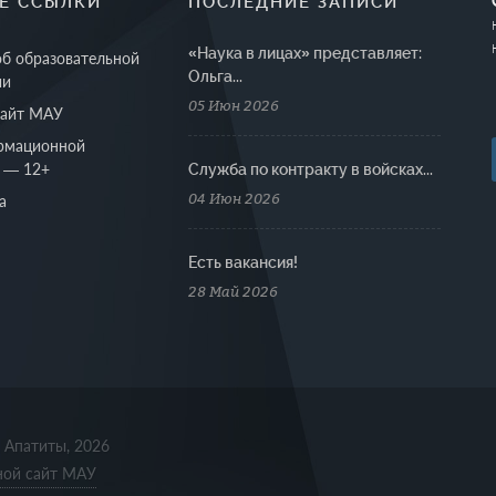
Е ССЫЛКИ
ПОСЛЕДНИЕ ЗАПИСИ
«Наука в лицах» представляет:
об образовательной
Ольга...
ии
05 Июн 2026
сайт МАУ
рмационной
 — 12+
Cлужба по контракту в войсках...
04 Июн 2026
а
Есть вакансия!
28 Май 2026
. Апатиты, 2026
ной сайт МАУ