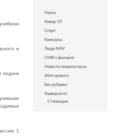
Наука
Ковид-19
 учебном
Спорт
Конкурсы
льного и
Люди МАУ
СМИ о филиале
Новости опорного вуза
и подаче
Абитуриенту
Без рубрики
Университет
учившие
Стипендии
оводимые
миссию 1