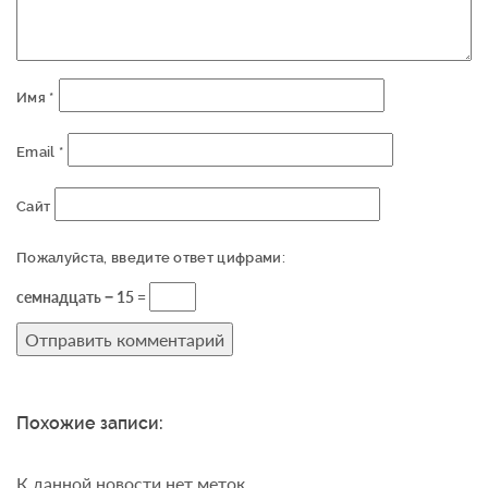
Имя
*
Email
*
Сайт
Пожалуйста, введите ответ цифрами:
семнадцать − 15 =
Похожие записи:
К данной новости нет меток.