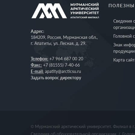
ПОЛЕЗНЫ
Сведения 
организац
Адрес:
Головной 
184209, Россия, Мурманская обл.,
г. Апатиты, ул. Лесная, д. 29.
Знак инфо
продукции
Телефон:
+7 964 687 00 20
Карта сайт
Факс:
+7 (81555) 7-40-66
E-mail:
apatity@arcticsu.ru
Задать вопрос директору
© Мурманский арктический университет. Филиал в г
Сведения об образовательной организации
/
Голов