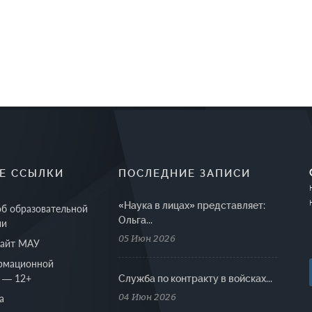
Е ССЫЛКИ
ПОСЛЕДНИЕ ЗАПИСИ
«Наука в лицах» представляет:
об образовательной
Ольга...
ии
05 Июн 2026
сайт МАУ
рмационной
 — 12+
Cлужба по контракту в войсках...
04 Июн 2026
а