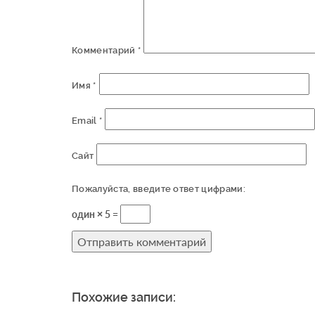
Комментарий
*
Имя
*
Email
*
Сайт
Пожалуйста, введите ответ цифрами:
один × 5 =
Похожие записи: