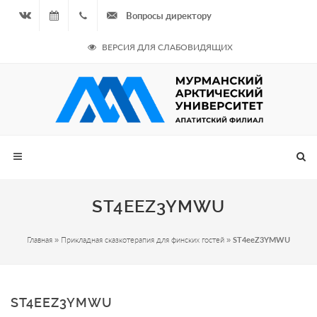
Вопросы директору
Вконтакте
06.08.2026
+7
ВЕРСИЯ ДЛЯ СЛАБОВИДЯЩИХ
- Чётная
964
неделя
687
00 20
ST4EEZ3YMWU
Главная
»
Прикладная сказкотерапия для финских гостей
»
ST4eeZ3YMWU
ST4EEZ3YMWU