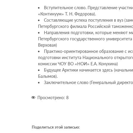
Вступительное слово. Представление участ
«Континуум» Т. Н. Федорова).
Составляющие успеха поступления в вуз (зам
Петербургского филиала Российской таможенной
Направления подготовки, которые меняют м
Петербургского государственного университета
Верховая)
Практико-ориентированное образование с и
подготовки института Национального открытого
комиссии ЧОУ ВО «НОИ» Е.А. Конухина)
Будущее Арктики начинается здесь (начальн
Балымов).
Заключительное слово (Генеральный директ
Просмотрено:
8
Поделиться этой записью: