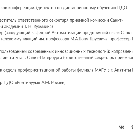
ников конференции. (директор по дистанционному обучению ЦДО
еститель ответственного секретаря приемной комиссии Санкт-
 академии Т. Н. Кузьмина)
ир (заведующий кафедрой Автоматизации предприятий связи Санкт
 телекоммуникаций им. профессора М.А.Бонч-Бруевича, профессор 
спользованием современных инновационных технологий: направлен
 института г. Санкт-Петербурга (ответственный секретарь приемно
ик отдела профориентационной работы филиала МАГУ в г. Апатиты 
ор ЦДО «Континуум» А.М. Ройзен)