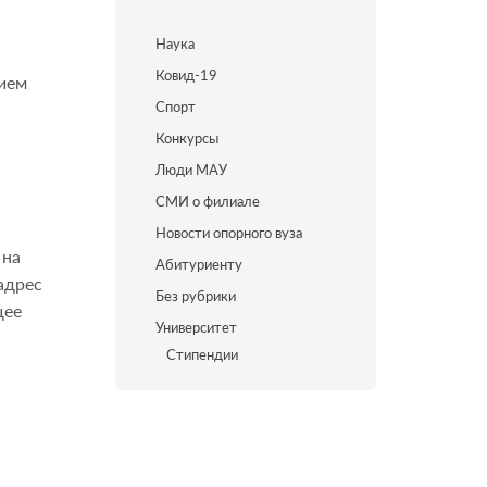
Наука
Ковид-19
тием
Спорт
Конкурсы
Люди МАУ
СМИ о филиале
Новости опорного вуза
 на
Абитуриенту
адрес
Без рубрики
щее
Университет
Стипендии