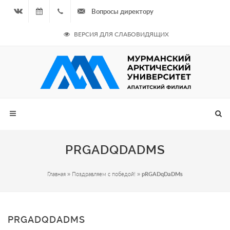
Вопросы директору
Вконтакте
08.08.2026
+7
ВЕРСИЯ ДЛЯ СЛАБОВИДЯЩИХ
- Чётная
964
неделя
687
00 20
PRGADQDADMS
Главная
»
Поздравляем с победой!
»
pRGADqDaDMs
PRGADQDADMS