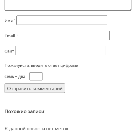
Имя
*
Email
*
Сайт
Пожалуйста, введите ответ цифрами:
семь − два =
Похожие записи:
К данной новости нет меток.