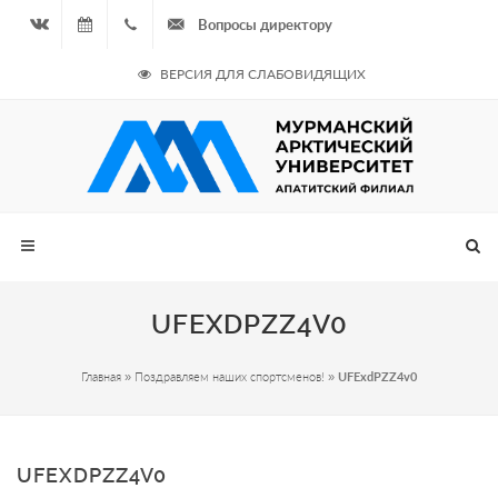
Вопросы директору
Вконтакте
09.08.2026
+7
ВЕРСИЯ ДЛЯ СЛАБОВИДЯЩИХ
- Чётная
964
неделя
687
00 20
UFEXDPZZ4V0
Главная
»
Поздравляем наших спортсменов!
»
UFExdPZZ4v0
UFEXDPZZ4V0