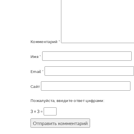
Комментарий
*
Имя
*
Email
*
Сайт
Пожалуйста, введите ответ цифрами:
3 + 3 =