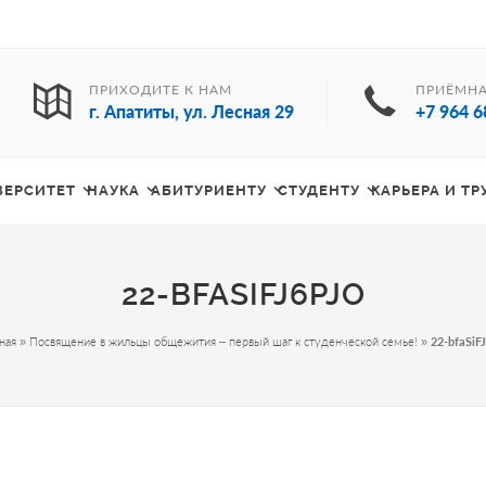
ПРИХОДИТЕ К НАМ
ПРИЁМНА
г. Апатиты, ул. Лесная 29
+7 964 6
ВЕРСИТЕТ
НАУКА
АБИТУРИЕНТУ
СТУДЕНТУ
КАРЬЕРА И Т
22-BFASIFJ6PJO
ная
»
Посвящение в жильцы общежития – первый шаг к студенческой семье!
»
22-bfaSiF